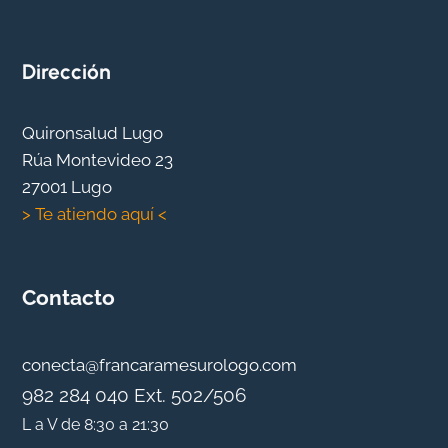
Dirección
Quironsalud Lugo
Rúa Montevideo 23
27001 Lugo
> Te atiendo aquí <
Contacto
conecta@francaramesurologo.com
982 284 040 Ext. 502/506
L a V de 8:30 a 21:30