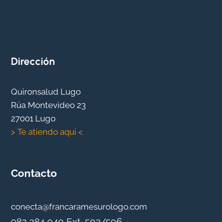
Dirección
Quironsalud Lugo
Rúa Montevideo 23
27001 Lugo
> Te atiendo aquí <
Contacto
conecta@francaramesurologo.com
982 284 040 Ext. 502/506