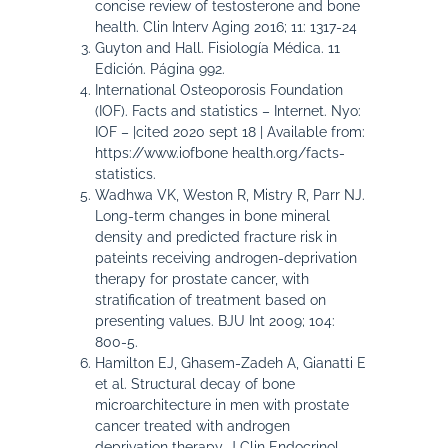
concise review of testosterone and bone
health. Clin Interv Aging 2016; 11: 1317-24
Guyton and Hall. Fisiología Médica. 11
Edición. Página 992.
International Osteoporosis Foundation
(IOF). Facts and statistics – Internet. Nyo:
IOF – |cited 2020 sept 18 | Available from:
https://www.iofbone health.org/facts-
statistics.
Wadhwa VK, Weston R, Mistry R, Parr NJ.
Long-term changes in bone mineral
density and predicted fracture risk in
pateints receiving androgen-deprivation
therapy for prostate cancer, with
stratification of treatment based on
presenting values. BJU Int 2009; 104:
800-5.
Hamilton EJ, Ghasem-Zadeh A, Gianatti E
et al. Structural decay of bone
microarchitecture in men with prostate
cancer treated with androgen
deprivation therapy. J Clin Endocrinol