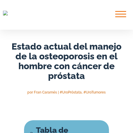
Saltar
contenido
Estado actual del manejo
de la osteoporosis en el
hombre con cáncer de
próstata
por
Fran Caramés
|
#UroPróstata
,
#UroTumores
Tabla de