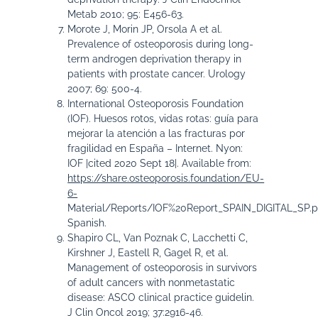
Metab 2010; 95: E456-63.
Morote J, Morin JP, Orsola A et al.
Prevalence of osteoporosis during long-
term androgen deprivation therapy in
patients with prostate cancer. Urology
2007; 69: 500-4.
International Osteoporosis Foundation
(IOF). Huesos rotos, vidas rotas: guía para
mejorar la atención a las fracturas por
fragilidad en España – Internet. Nyon:
IOF |cited 2020 Sept 18|. Available from:
https://share.osteoporosis.foundation/EU-
6-
Material/Reports/IOF%20Report_SPAIN_DIGITAL_SP.p
Spanish.
Shapiro CL, Van Poznak C, Lacchetti C,
Kirshner J, Eastell R, Gagel R, et al.
Management of osteoporosis in survivors
of adult cancers with nonmetastatic
disease: ASCO clinical practice guidelin.
J Clin Oncol 2019; 37:2916-46.