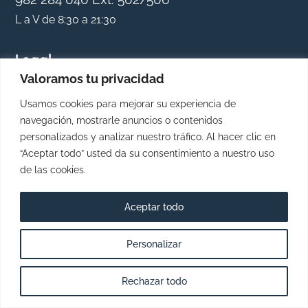
L a V de 8:30 a 21:30
Legal
Valoramos tu privacidad
Política de Privacidad
Usamos cookies para mejorar su experiencia de
navegación, mostrarle anuncios o contenidos
personalizados y analizar nuestro tráfico. Al hacer clic en
Aviso Legal
“Aceptar todo” usted da su consentimiento a nuestro uso
de las cookies.
Aceptar todo
Personalizar
Rechazar todo