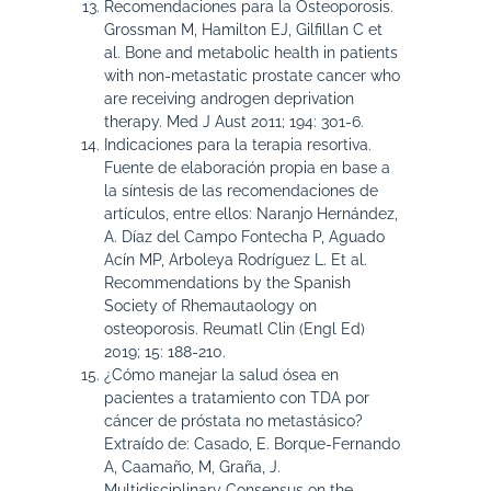
Recomendaciones para la Osteoporosis.
Grossman M, Hamilton EJ, Gilfillan C et
al. Bone and metabolic health in patients
with non-metastatic prostate cancer who
are receiving androgen deprivation
therapy. Med J Aust 2011; 194: 301-6.
Indicaciones para la terapia resortiva.
Fuente de elaboración propia en base a
la síntesis de las recomendaciones de
artículos, entre ellos: Naranjo Hernández,
A. Díaz del Campo Fontecha P, Aguado
Acín MP, Arboleya Rodríguez L. Et al.
Recommendations by the Spanish
Society of Rhemautaology on
osteoporosis. Reumatl Clin (Engl Ed)
2019; 15: 188-210.
¿Cómo manejar la salud ósea en
pacientes a tratamiento con TDA por
cáncer de próstata no metastásico?
Extraído de: Casado, E. Borque-Fernando
A, Caamaño, M, Graña, J.
Multidisciplinary Consensus on the