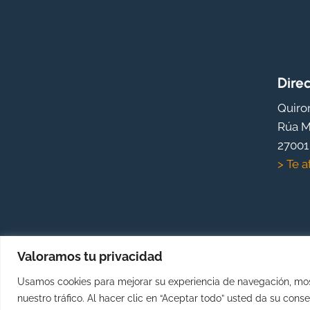
Dire
Quiro
Rúa M
27001
> Te a
Valoramos tu privacidad
Usamos cookies para mejorar su experiencia de navegación, most
nuestro tráfico. Al hacer clic en “Aceptar todo” usted da su cons