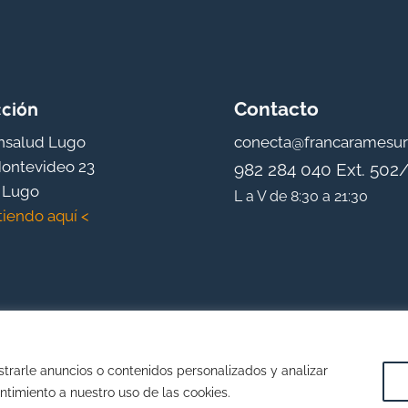
cción
Contacto
nsalud Lugo
conecta@francaramesu
ontevideo 23
982 284 040 Ext. 502
 Lugo
L a V de 8:30 a 21:30
tiendo aquí <
rarle anuncios o contenidos personalizados y analizar
entimiento a nuestro uso de las cookies.