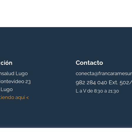
cción
Contacto
nsalud Lugo
conecta@francaramesu
ontevideo 23
982 284 040 Ext. 502
 Lugo
L a V de 8:30 a 21:30
tiendo aquí <