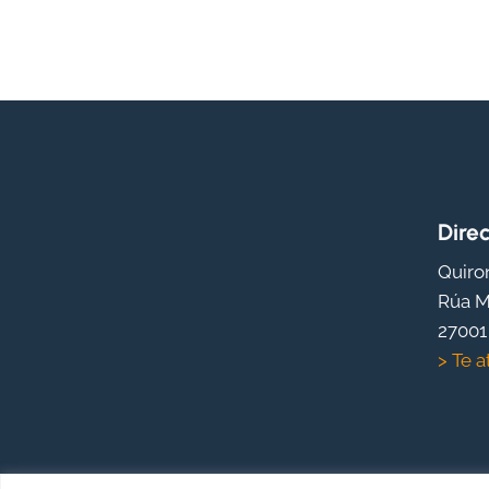
Dire
Quiro
Rúa M
27001
> Te a